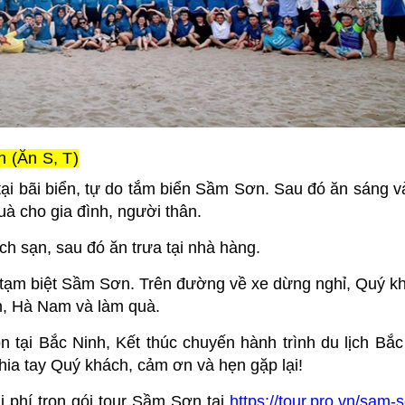
 (Ăn S, T)
i bãi biển, tự do tắm biển Sầm Sơn. Sau đó ăn sáng v
uà cho gia đình, người thân.
ch sạn, sau đó ăn trưa tại nhà hàng.
 tạm biệt Sầm Sơn. Trên đường về xe dừng nghỉ, Quý k
, Hà Nam và làm quà.
tại Bắc Ninh, Kết thúc chuyến hành trình du lịch Bắc
a tay Quý khách, cảm ơn và hẹn gặp lại!
 phí trọn gói tour Sầm Sơn tại
https://tour.pro.vn/sam-