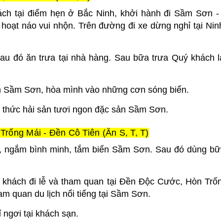
ch tại điểm hẹn ở Bắc Ninh, khởi hành đi Sầm Sơn -
hoạt náo vui nhộn. Trên đường đi xe dừng nghỉ tại Nin
u đó ăn trưa tại nhà hàng. Sau bữa trưa Quý khách l
ển Sầm Sơn, hòa mình vào những cơn sóng biển.
g thức hải sản tươi ngon đặc sản Sầm Sơn.
ống Mái - Đền Cô Tiên (Ăn S, T, T)
, ngắm bình minh, tắm biển Sầm Sơn. Sau đó dùng bữ
 khách đi lễ và tham quan tại Đền Độc Cước, Hòn Trố
am quan du lịch nổi tiếng tại Sầm Sơn.
 ngơi tại khách sạn.