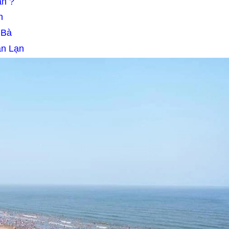
ẫn ?
n
 Bà
an Lạn