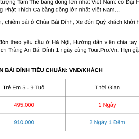
 tượng Tam Thế bằng đồng lớn nhất Việt Nam; có Đại 
ng Phật Thích Ca bằng đồng lớn nhất Việt Nam…
n, chiêm bái ở Chùa Bái Đính, Xe đón Quý khách khởi 
đón theo yêu cầu ở Hà Nội, Hướng dẫn viên chia tay
lịch Tràng An Bái Đính 1 ngày cùng Tour.Pro.Vn. Hẹn gặp
N BÁI ĐÍNH TIÊU CHUẨN: VNĐ/KHÁCH
Trẻ Em 5 - 9 Tuổi
Thời Gian
495.000
1 Ngày
910.000
2 Ngày 1 Đêm