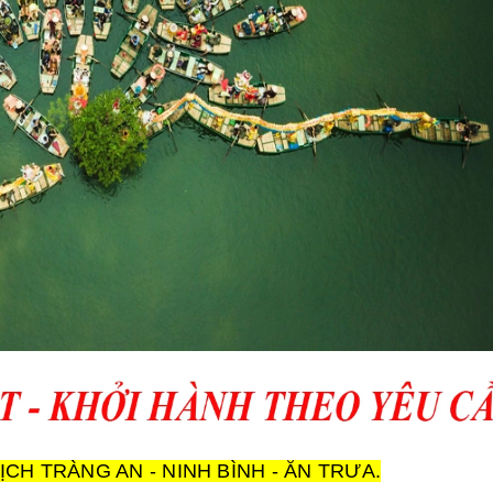
ỊCH TRÀNG AN - NINH BÌNH - ĂN TRƯA.