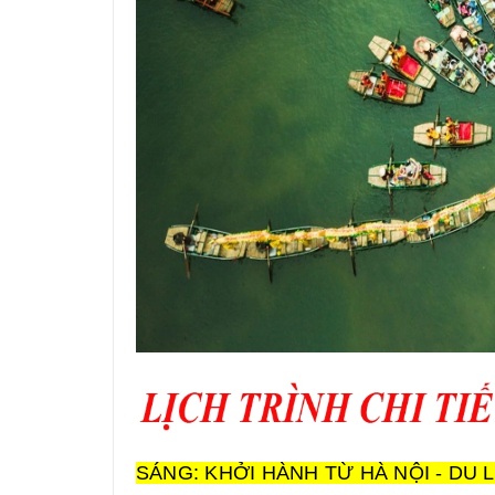
SÁNG: KHỞI HÀNH TỪ HÀ NỘI - DU L