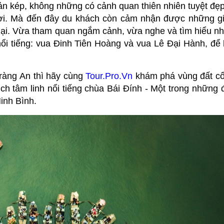
ản kép, không những có cảnh quan thiên nhiên tuyệt đẹp
i. Mà đến đây du khách còn cảm nhận được những giá
 lại. Vừa tham quan ngắm cảnh, vừa nghe và tìm hiểu n
 nổi tiếng: vua Đinh Tiên Hoàng và vua Lê Đại Hành, để 
Tràng An thì hãy cùng
Tour.Pro.Vn
khám phá vùng đất cố
lịch tâm linh nổi tiếng chùa Bái Đính - Một trong những
inh Bình.