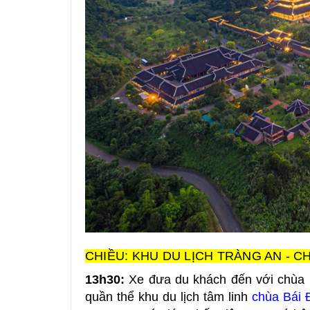
CHIỀU: KHU DU LỊCH TRÀNG AN - CH
13h30:
Xe đưa du khách đến với chùa 
quần thể khu du lịch tâm linh
chùa Bái 