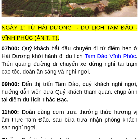
NGÀY 1: TỪ HẢI DƯƠNG - DU LỊCH TAM ĐẢO -
VĨNH PHÚC (ĂN T, T).
07h00:
Quý khách bắt đầu chuyến đi từ điểm hẹn ở
Hải Dương khởi hành đi du lịch
Tam Đảo Vĩnh Phúc
.
Trên quãng đường di chuyển xe dừng nghỉ tại trạm
cao tốc, đoàn ăn sáng và nghỉ ngơi.
09h00:
Đến thị trấn Tam Đảo, quý khách nghỉ ngơi,
hướng dẫn viên đưa Quý khách tham quan, chụp ảnh
tại điểm
du lịch Thác Bạc.
11h00:
Đoàn dùng cơm trưa thưởng thức hương vị
ẩm thực Tam Đảo, sau bữa trưa nhận phòng khách
sạn nghỉ ngơi.