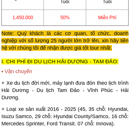
Tuổi
Tuổi
1.450.000
50%
Miễn Phí
Note: Quý khách là các cơ quan, tổ chức, doanh
nghiệp với số lượng 25 người lớn trở lên, xin hãy liên
hệ với chúng tôi để nhận được giá tốt tour nhất.
I. CHI PHÍ ĐI DU LỊCH HẢI DƯƠNG - TAM ĐẢO:
• Vận chuyển
+ Xe du lịch đời mới, máy lạnh đưa đón theo lịch trình
Hải Dương - Du lịch Tam Đảo - Vĩnh Phúc - Hải
Dương.
+ Loại xe sản xuất 2016 - 2025 (45, 35 chỗ: Hyundai,
Isuzu Samco, 29 chỗ: Hyundai County/Samco, 16 chỗ:
Mercedes Sprinter, Ford Transit. 07 chỗ: Innova).