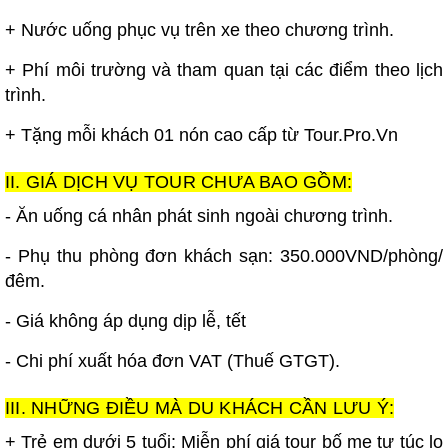
+ Nước uống phục vụ trên xe theo chương trình.
+ Phí môi trường và tham quan tại các điểm theo lịch
trình.
+ Tặng mỗi khách 01 nón cao cấp từ Tour.Pro.Vn
II. GIÁ DỊCH VỤ TOUR CHƯA BAO GỒM:
- Ăn uống cá nhân phát sinh ngoài chương trình.
- Phụ thu phòng đơn khách sạn: 350.000VND/phòng/
đêm.
- Giá không áp dụng dịp lễ, tết
- Chi phí xuất hóa đơn VAT (Thuế GTGT).
III. NHỮNG ĐIỀU MÀ DU KHÁCH CẦN LƯU Ý:
+ Trẻ em dưới 5 tuổi: Miễn phí giá tour bố mẹ tự túc lo