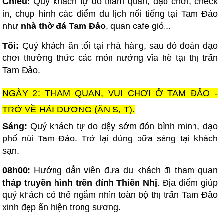
Chiều:
Quý khách tự do tham quan, dạo chơi, check
in, chụp hình các điểm du lịch nổi tiếng tại Tam Đảo
như
nhà thờ đá Tam Đảo
, quan cafe gió...
Tối:
Quý khách ăn tối tại nhà hàng, sau đó đoàn dạo
chơi thưởng thức các món nướng vỉa hè tại thị trấn
Tam Đảo.
NGÀY 2: THAM QUAN, VUI CHƠI Ở TAM ĐẢO -
TRỞ VỀ HẢI DƯƠNG (ĂN S, T).
Sáng:
Quý khách tự do dậy sớm đón bình minh, dạo
phố núi Tam Đảo. Trở lại dùng bữa sáng tại khách
sạn.
08h00:
Hướng dẫn viên đưa du khách đi tham quan
tháp truyền hình trên đỉnh Thiên Nhị
. Địa điểm giúp
quý khách có thể ngắm nhìn toàn bộ thị trấn Tam Đảo
xinh đẹp ẩn hiện trong sương.