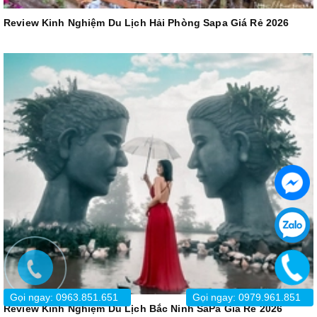
Review Kinh Nghiệm Du Lịch Hải Phòng Sapa Giá Rẻ 2026
Gọi ngay: 0963.851.651
Gọi ngay: 0979.961.851
Review Kinh Nghiệm Du Lịch Bắc Ninh SaPa Giá Rẻ 2026