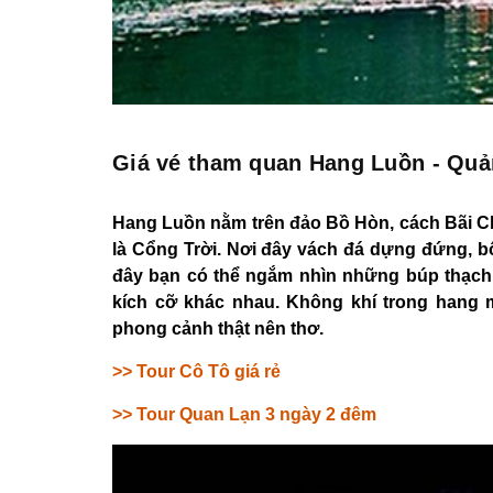
Giá vé tham quan Hang Luồn - Quả
Hang Luồn nằm trên đảo Bồ Hòn, cách Bãi Ch
là Cổng Trời. Nơi đây vách đá dựng đứng, 
đây bạn có thể ngắm nhìn những búp thạch 
kích cỡ khác nhau. Không khí trong hang má
phong cảnh thật nên thơ.
>>
Tour Cô Tô giá rẻ
>>
Tour Quan Lạn 3 ngày 2 đêm