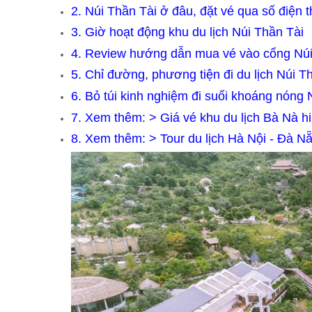
2.
Núi Thần Tài ở đâu, đặt vé qua số điện t
3.
Giờ hoạt động khu du lịch Núi Thần Tài
4.
Review hướng dẫn mua vé vào cổng Núi
5.
Chỉ đường, phương tiện đi du lịch Núi T
6.
Bỏ túi kinh nghiệm đi suối khoáng nóng 
7. Xem thêm: >
Giá vé khu du lịch Bà Nà hi
8. Xem thêm: >
Tour du lịch Hà Nội - Đà N