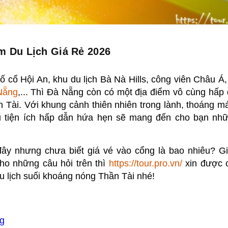
m Du Lịch Giá Rẻ 2026
ố cổ Hội An, khu du lịch Bà Nà Hills, công viên Châu Á
 Nẵng
,... Thì Đà Nẵng còn có một địa điểm vô cùng hấp
n Tài. Với khung cảnh thiên nhiên trong lành, thoáng m
ụ tiện ích hấp dẫn hứa hẹn sẽ mang đến cho bạn nhữn
ây nhưng chưa biết giá vé vào cổng là bao nhiêu? Gi
cho những câu hỏi trên thì
https://tour.pro.vn/
xin được c
u lịch suối khoáng nóng Thần Tài nhé!
ng