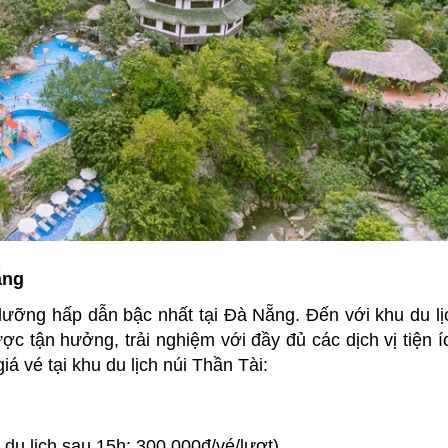
ẵng
dưỡng hấp dẫn bậc nhất tại Đà Nẵng. Đến với khu du lị
c tận hưởng, trải nghiệm với đầy đủ các dịch vị tiện í
iá vé tại khu du lịch núi Thần Tài:
du lịch sau 15h: 300.000đ/vé/lượt).