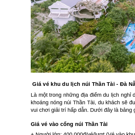
Giá vé khu du lịch núi Thần Tài - Đà N
Là một trong những địa điểm du lịch nghỉ 
khoáng nóng núi Thần Tài, du khách sẽ đượ
vui chơi giải trí hấp dẫn. Dưới đây là bảng g
Giá vé vào cổng núi Thần Tài
+ Người lớn: 400.000đ/vé/lượt (Vé vào khu 