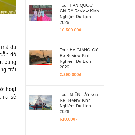
Tour HÀN QUỐC
Giá Rẻ Review Kinh
Nghiệm Du Lịch
2026
16.500.000₫
, mà du
Tour HÀ GIANG Giá
 dẫn đó
Rẻ Review Kinh
Nghiệm Du Lịch
át cùng
2026
g trải
2.290.000₫
ờ hoạt
Tour MIỀN TÂY Giá
hia sẻ
Rẻ Review Kinh
Nghiệm Du Lịch
2026
610.000₫