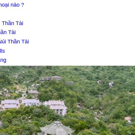
hoại nào ?
 Thần Tài
hần Tài
Núi Thần Tài
lls
ẵng