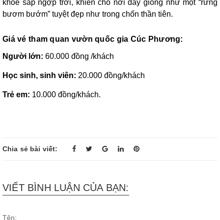
khoe sắp ngợp trời, khiến cho nơi đây giống như một “rừng
bươm bướm” tuyệt đẹp như trong chốn thần tiên.
Giá vé tham quan vườn quốc gia Cúc Phương:
Người lớn:
60.000 đồng /khách
Học sinh, sinh viên:
20.000 đồng/khách
Trẻ em:
10.000 đồng/khách.
Chia sẻ bài viết:
VIẾT BÌNH LUẬN CỦA BẠN:
Tên: