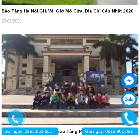
Bảo Tàng Hà Nội Giá Vé, Giờ Mở Cửa, Địa Chỉ Cập Nhật 2026
25/02/2023
Review, Kinh Nghiệm, Vé Bảo Tàng Phòng Không Không Quân
Gọi ngay: 0963.851.651
Gọi ngay: 0979.961.851