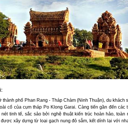
i:
u ở thành phố Phan Rang - Tháp Chàm (Ninh Thuận), du khách 
ài cổ của cụm tháp Po Klong Garai. Càng tiến gần đến các t
t tinh tế, sắc sảo bởi nghệ thuật kiến trúc hoàn hảo, toàn
ều được xây dựng từ loại gạch nung đỏ sẫm, kết dính lại với n