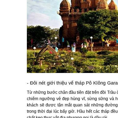
- Đôi nét giới thiệu vế tháp Pô Klông Gara
T
ừ những bước chân đầu tiên đặt trên đồi Trầ
chiêm ngưỡng vẻ đẹp hùng vĩ, sừng sững và ho
khách sẽ được tận mắt quan sát những đường né
trong thời đại lúc bấy giờ. Hầu hết các tháp đ
chất keo thực vật địa phương gọi là dầu rái.