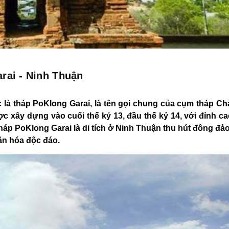
rai - Ninh Thuận
c là tháp PoKlong Garai, là tên gọi chung của cụm tháp C
c xây dựng vào cuối thế kỷ 13, đầu thế kỷ 14, với đỉnh ca
tháp PoKlong Garai là di tích ở Ninh Thuận thu hút đông đả
văn hóa độc đáo.