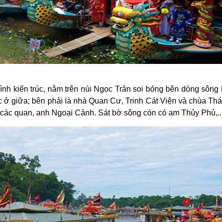
trình kiến trúc, nằm trên núi Ngọc Trản soi bóng bên dòng sôn
lạc ở giữa; bên phải là nhà Quan Cư, Trinh Cát Viện và chùa Th
ờ các quan, anh Ngoại Cảnh. Sát bờ sông còn có am Thủy Phủ,..