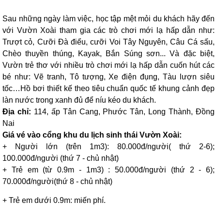
Sau những ngày làm việc, học tập mệt mỏi du khách hãy đến
với Vườn Xoài tham gia các trò chơi mới lạ hấp dẫn như:
Trượt cỏ, Cưỡi Đà điểu, cưỡi Voi Tây Nguyên, Câu Cá sấu,
Chèo thuyền thúng, Kayak, Bắn Súng sơn... Và đặc biệt,
Vườn trẻ thơ với nhiều trò chơi mới lạ hấp dẫn cuốn hút các
bé như: Vẽ tranh, Tô tượng, Xe điện đụng, Tàu lượn siêu
tốc…Hồ bơi thiết kế theo tiêu chuẩn quốc tế khung cảnh đẹp
làn nước trong xanh đủ để níu kéo du khách.
Địa chỉ:
114, ấp Tân Cang, Phước Tân, Long Thành, Đồng
Nai
Giá vé vào cổng khu du lịch sinh thái Vườn Xoài:
+ Người lớn (trên 1m3): 80.000đ/người( thứ 2-6);
100.000đ/người (thứ 7 - chủ nhật)
+ Trẻ em (từ 0.9m - 1m3) : 50.000đ/người (thứ 2 - 6);
70.000đ/người(thứ 8 - chủ nhật)
+ Trẻ em dưới 0.9m: miến phí.