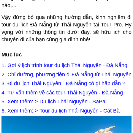
nào,...
Vậy đừng bỏ qua những hướng dẫn, kinh nghiệm đi
tour du lịch Đà Nẵng từ Thái Nguyên tại Tour Pro. Hy
vọng với những thông tin dưới đây, sẽ hữu ích cho
chuyến đi của bạn cùng gia đình nhé!
Mục lục
1.
Gợi ý lịch trình tour du lịch Thái Nguyên - Đà Nẵng
2.
Chỉ đường, phương tiện đi Đà Nẵng từ Thái Nguyên
3.
Đi du lịch Thái Nguyên - Đà Nẵng có gì hấp dẫn ?
4.
Tư vấn thêm về các tour Thái Nguyên - Đà Nẵng
5. Xem thêm: >
Du lịch Thái Nguyên - SaPa
6. Xem thêm: >
Tour du lịch Thái Nguyên - Cát Bà