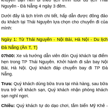
khuyên bạn nên đi theo lịch trình tour du lịch Thái
Nguyên - Đà Nẵng 4 ngày 3 đêm.
Dưới đây là lịch trình chi tiết, hấp dẫn được đông đảo
du khách tại Thái Nguyên lựa chọn cho chuyến đi của
mình:
Ngày 1: Từ Thái Nguyên - Nội Bài, Hà Nội - Du lịch
Đà Nẵng (Ăn T, T)
07h00:
Xe và hướng dẫn viên đón Quý khách tại điểm
hẹn trong TP Thái Nguyên. Khởi hành đi sân bay Nội
Bài, Hà Nội. Quý khách đáp chuyến bay đi TP Đà
Nẵng.
Trưa:
Quý khách dùng bữa trưa tại nhà hàng, sau bữa
trưa trở về khách sạn, Quý khách nhận phòng khách
sạn nghỉ ngơi.
Chiều:
Quý khách tự do dạo chơi, tắm biển Mỹ Khê -