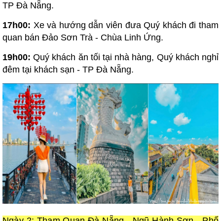
TP Đà Nẵng.
17h00:
Xe và hướng dẫn viên đưa Quý khách đi tham
quan bán Đảo Sơn Trà - Chùa Linh Ứng.
19h00:
Quý khách ăn tối tại nhà hàng, Quý khách nghỉ
đêm tại khách sạn - TP Đà Nẵng.
Ngày 2: Tham Quan Đà Nẵng - Ngũ Hành Sơn - Phố