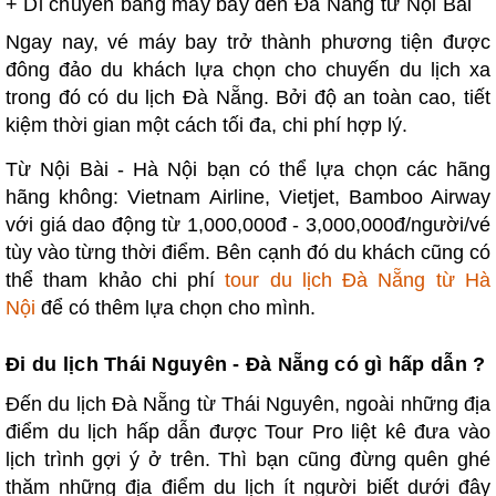
+ Di chuyển bằng máy bay đến Đà Nẵng từ Nội Bài
Ngay nay, vé máy bay trở thành phương tiện được
đông đảo du khách lựa chọn cho chuyến du lịch xa
trong đó có du lịch Đà Nẵng. Bởi độ an toàn cao, tiết
kiệm thời gian một cách tối đa, chi phí hợp lý.
Từ Nội Bài - Hà Nội bạn có thể lựa chọn các hãng
hãng không: Vietnam Airline, Vietjet, Bamboo Airway
với giá dao động từ 1,000,000đ - 3,000,000đ/người/vé
tùy vào từng thời điểm. Bên cạnh đó du khách cũng có
thể tham khảo chi phí
tour du lịch Đà Nẵng từ Hà
Nội
để có thêm lựa chọn cho mình.
Đi du lịch Thái Nguyên - Đà Nẵng có gì hấp dẫn ?
Đến du lịch Đà Nẵng từ Thái Nguyên, ngoài những địa
điểm du lịch hấp dẫn được Tour Pro liệt kê đưa vào
lịch trình gợi ý ở trên. Thì bạn cũng đừng quên ghé
thăm những địa điểm du lịch ít người biết dưới đây