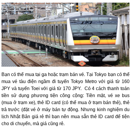
Bạn có thể mua tại ga hoặc trạm bán vé. Tại Tokyo bạn có thể
mua vé tàu điện ngầm đi tuyến Tokyo Metro với giá từ 160
JPY và tuyến Toei với giá từ 170 JPY. Có 4 cách thanh toán
tiền sử dụng phương tiện công cộng: Tiền mặt, vé xe bus
(mua ở trạm xe), thẻ ID card (có thể mua ở trạm bán thẻ), thẻ
trả trước (đặt vé ở máy bán tự động. Nhưng kinh nghiệm du
lịch Nhật Bản giá rẻ thì bạn nên mua sẵn thẻ ID card để tiện
cho di chuyển, mà giá cũng rẻ.