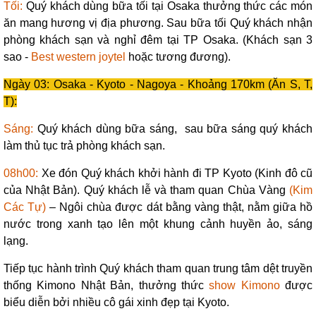
Tối:
Quý khách dùng bữa tối tại Osaka thưởng thức các món
ăn mang hương vị địa phương. Sau bữa tối Quý khách nhận
phòng khách sạn và nghỉ đêm tại TP Osaka. (Khách sạn 3
sao -
Best western joytel
hoặc tương đương).
Ngày 03: Osaka - Kyoto - Nagoya - Khoảng 170km (Ăn S, T,
T):
Sáng:
Quý khách dùng bữa sáng, sau bữa sáng quý khách
làm thủ tục trả phòng khách sạn.
08h00:
Xe đón Quý khách khởi hành đi TP Kyoto (Kinh đô cũ
của Nhật Bản). Quý khách lễ và tham quan Chùa Vàng
(Kim
Các Tự)
– Ngôi chùa được dát bằng vàng thật, nằm giữa hồ
nước trong xanh tạo lên một khung cảnh huyền ảo, sáng
lạng.
Tiếp tục hành trình Quý khách tham quan trung tâm dệt truyền
thống Kimono Nhật Bản, thưởng thức
show Kimono
được
biểu diễn bởi nhiều cô gái xinh đẹp tại Kyoto.