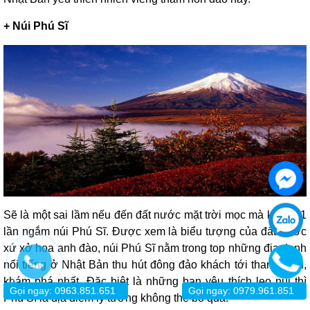
+ Núi Phú Sĩ
Sẽ là một sai lầm nếu đến đất nước mặt trời mọc mà không 1
lần ngắm núi Phú Sĩ. Được xem là biểu tượng của đất nước
xứ xở hoa anh đào, núi Phú Sĩ nằm trong top những địa danh
nổi tiếng ở Nhật Bản thu hút đông đảo khách tới tham quan,
khám phá nhất. Đặc biệt là những bạn yêu thích leo núi thì
Gọi ngay: 0963.851.651
Gọi ngay: 0979.961.851
Phú Sĩ là địa điểm lý tưởng không thể bỏ qua.