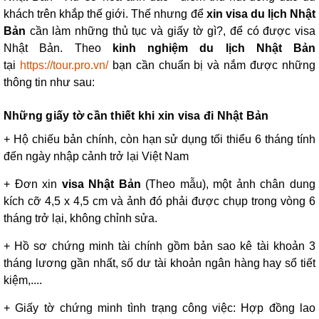
khách trên khắp thế giới. Thế nhưng để
xin visa du lịch Nhật
Bản
cần làm những thủ tục và giấy tờ gì?, để có được
visa
Nhật Bản. Theo
kinh nghiệm du lịch Nhật Bản
tại
https://tour.pro.vn/
bạn cần chuẩn bị và nắm được những
thông tin như sau:
Những giấy tờ cần thiết khi xin visa đi Nhật Bản
+ Hộ chiếu bản chính, còn hạn sử dụng tối thiểu 6 tháng tính
đến ngày nhập cảnh trở lại Việt Nam
+ Đơn xin
visa Nhật Bản
(Theo mẫu), một ảnh chân dung
kích cỡ 4,5 x 4,5 cm và ảnh đó phải được chụp trong vòng 6
tháng trở lại, không chỉnh sửa.
+ Hồ sơ chứng minh tài chính gồm bản sao kê tài khoản 3
tháng lương gần nhất, số dư tài khoản ngân hàng hay sổ tiết
kiệm,....
+ Giấy tờ chứng minh tình trạng công việc: Hợp đồng lao