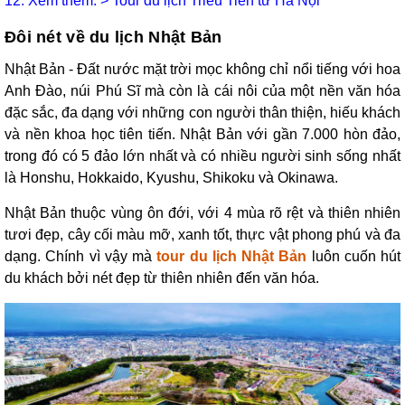
12. Xem thêm: >
Tour du lịch Triều Tiên từ Hà Nội
Đôi nét về du lịch Nhật Bản
Nhật Bản - Đất nước mặt trời mọc không chỉ nổi tiếng với hoa
Anh Đào, núi Phú Sĩ mà còn là cái nôi của một nền văn hóa
đặc sắc, đa dạng với những con người thân thiện, hiếu khách
và nền khoa học tiên tiến.
Nhật Bản với gần 7.000 hòn đảo,
trong đó có 5 đảo lớn nhất và có nhiều người sinh sống nhất
là Honshu, Hokkaido, Kyushu, Shikoku và Okinawa.
Nhật Bản thuộc vùng ôn đới, với 4 mùa rõ rệt và thiên nhiên
tươi đẹp, cây cối màu mỡ, xanh tốt, thực vật phong phú và đa
dạng. Chính vì vậy mà
tour du lịch Nhật Bản
luôn cuốn hút
du khách bởi nét đẹp từ thiên nhiên đến văn hóa.