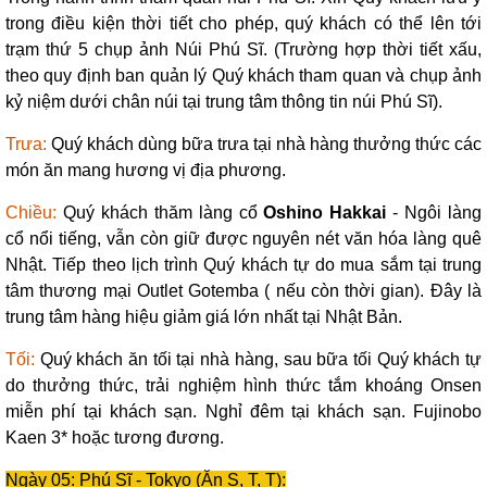
trong điều kiện thời tiết cho phép, quý khách có thể lên tới
trạm thứ 5 chụp ảnh Núi Phú Sĩ. (Trường hợp thời tiết xấu,
theo quy định ban quản lý Quý khách tham quan và chụp ảnh
kỷ niệm dưới chân núi tại trung tâm thông tin núi Phú Sĩ).
Trưa:
Quý khách dùng bữa trưa tại nhà hàng thưởng thức các
món ăn mang hương vị địa phương.
Chiều:
Quý khách t
hăm làng cổ
Oshino Hakkai
- Ngôi làng
cổ nổi tiếng, vẫn còn giữ được nguyên nét văn hóa làng quê
Nhật. Tiếp theo lịch trình Quý khách tự do mua sắm tại trung
tâm thương mại Outlet Gotemba ( nếu còn thời gian). Đây là
trung tâm hàng hiệu giảm giá lớn nhất tại Nhật Bản.
Tối:
Quý khách ăn tối tại nhà hàng, sau bữa tối Quý khách tự
do thưởng thức, trải nghiệm hình thức tắm khoáng Onsen
miễn phí tại khách sạn. Nghỉ đêm tại khách sạn. Fujinobo
Kaen 3* hoặc tương đương.
Ngày 05: Phú Sĩ - Tokyo (Ăn S, T, T):