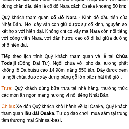
dừng chân đầu tiên là cố đô Nara cách Osaka khoảng 50 km:
Quý khách tham quan
cố đô Nara
- Kinh đô đầu tiên của
Nhật Bản. Nơi đây vẫn còn giữ được sự cổ kính, nguyên sơ
kết hợp với hiện đại. Không chỉ có vậy mà Nara còn nổi tiếng
với công viên Nara, với đàn hươu cao cổ đi lại giữa đường
phố hiện đại.
Tiếp theo lịch trình Quý khách tham quan và lễ tại
Chùa
Todaiji
(Đông Đại Tự). Ngôi chùa với pho đại tượng phật
khổng lồ Daibutsu cao 14,98m, nặng 550 tấn. Đây được xem
là ngôi chùa được xây dựng bằng gỗ lớn bậc nhất thế giới.
Trưa:
Quý khách dùng bữa trưa tại nhà hàng, thưởng thức
các món ăn ngon mang hương vị nổi tiếng Nhật Bản.
Chiều:
Xe đón Quý khách khởi hành về lại Osaka, Quý khách
tham quan
lâu đài Osaka
. Tư dọ dạo chơi, mua sắm tại trung
tâm thương mại Shinsai-basi.