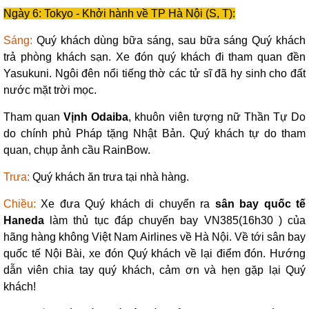
Ngày 6: Tokyo - Khởi hành về TP Hà Nội (S, T):
Sáng:
Quý khách dùng bữa sáng, sau bữa sáng Quý khách
trả phòng khách sạn. Xe đón quý khách đi tham quan đền
Yasukuni. Ngôi đên nổi tiếng thờ các tử sĩ đã hy sinh cho đất
nước mặt trời mọc.
Tham quan
Vịnh Odaiba
, khuôn viên tượng nữ Thần Tự Do
do chính phủ Pháp tặng Nhật Bản. Quý khách tự do tham
quan, chụp ảnh cầu RainBow.
Trưa:
Quý khách ăn trưa tại nhà hàng.
Chiều:
Xe đưa Quý khách di chuyển ra
sân bay
quốc tế
Haneda
làm thủ tục đáp chuyến bay VN385(16h30 ) của
hãng hàng không Việt Nam Airlines về Hà Nội. Về tới sân bay
quốc tế Nội Bài, xe đón Quý khách về lại điểm đón. Hướng
dẫn viên chia tay quý khách, cảm ơn và hẹn gặp lại Quý
khách!