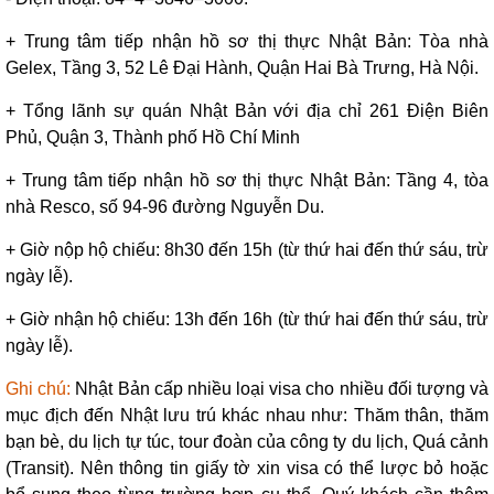
+ Trung tâm tiếp nhận hồ sơ thị thực Nhật Bản: Tòa nhà
Gelex, Tầng 3, 52 Lê Đại Hành, Quận Hai Bà Trưng, Hà Nội.
+ Tổng lãnh sự quán Nhật Bản với địa chỉ 261 Điện Biên
Phủ, Quận 3, Thành phố Hồ Chí Minh
+ Trung tâm tiếp nhận hồ sơ thị thực Nhật Bản: Tầng 4, tòa
nhà Resco, số 94-96 đường Nguyễn Du.
+ Giờ nộp hộ chiếu: 8h30 đến 15h (từ thứ hai đến thứ sáu, trừ
ngày lễ).
+ Giờ nhận hộ chiếu: 13h đến 16h (từ thứ hai đến thứ sáu, trừ
ngày lễ).
Ghi chú:
Nhật Bản cấp nhiều loại visa cho nhiều đối tượng và
mục địch đến Nhật lưu trú khác nhau như:
Thăm thân, t
hăm
bạn bè,
du lịch tự túc,
tour đoàn của công ty du lịch,
Quá cảnh
(Transit). Nên thông tin giấy tờ xin visa có thể lược bỏ hoặc