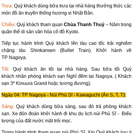
Trưa:
Quý khách dùng bữa trưa tại nhà hàng thưởng thức các
món đồ ăn truyền thống hương vị Nhật Bản.
Chiều:
Quý khách tham quan
Chùa Thanh Thuỷ
– Năm trong
quần thể di sản văn hóa cố đô Kyoto.
Tiếp tục hành trình Quý khách lên tàu cao tốc trải nghiệm
chặng tàu Shinkansen (Bullet Train). Khởi hành về
TP Nagoya.
Tối:
Quý khách ăn tối tại nhà hàng. Sau bữa tối Quý
khách nhận phòng khách sạn Nghỉ đêm tại Nagoya. ( Khách
sạn 3* Kinuura Grand hoặc tương đương).
Ngày 04: TP Nagoya - Núi Phú Sĩ - Kawaguchi (Ăn S, T, T):
Sáng:
Quý khách dùng bữa sáng, sau đó trả phòng khách
sạn. Xe đón đoàn khởi hành đi khu du lịch núi Phú Sĩ - Biểu
tượng của đất nước mặt trỏi mọc.
Trong hành trình tham quan núi Phú Sĩ. Xin Quý khách lưu ý