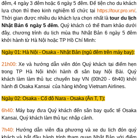
đêm, 4 ngày 3 đêm hoặc 6 ngày 5 đêm. Để tiện cho du khách
lựa chọn thì theo kinh nghiệm tổ chức tại
https://tour.pro.vn/
.
Thời gian được nhiều du khách lựa chọn nhất là
tour du lịch
Nhật Bản 6 ngày 5 đêm.
Quý khách có thể tham khảo dưới
đây, chương trình du lịch mùa thu Nhật Bản 6 ngày 5 đêm
khởi hành từ Hà Nội hoặc TP Hồ Chí Minh:
Ngày 01: Hà Nội - Osaka - Nhật Bản (ngủ đêm trên máy bay):
21h00:
Xe và hướng dẫn viên đón Quý khách tại điểm hẹn
trong TP Hà Nội khởi hành đi sân bay Nội Bài. Quý
khách làm làm thủ tục chuyến bay VN (00h20 - 6h40) khởi
hành đi Osaka Kansai của hàng không Vietnam Airlines.
Ngày 02: Osaka - Cố đô Nara - Osaka (Ăn T, T):
6h40:
Máy bay đưa Quý khách đến sân bay quốc tế Osaka
Kansai, Quý khách làm thủ tục nhập cảnh.
7h40:
Hướng dẫn viên địa phương và xe du lịch đón quý
khách và bắt đầu hành trình tham quan Nhật Bản với điểm