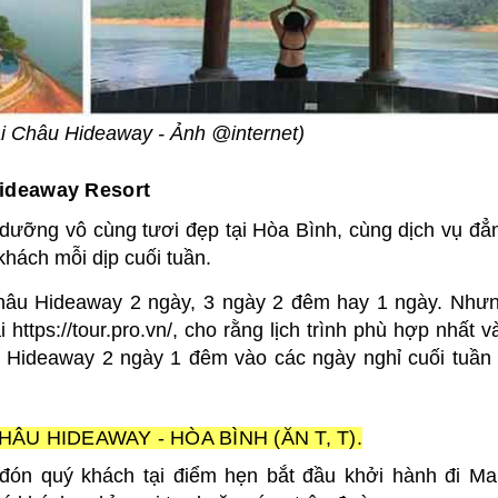
i Châu Hideaway - Ảnh @internet)
 Hideaway Resort
ưỡng vô cùng tươi đẹp tại Hòa Bình, cùng dịch vụ đẳ
khách mỗi dịp cuối tuần.
 Châu Hideaway 2 ngày, 3 ngày 2 đêm hay 1 ngày. Như
https://tour.pro.vn/, cho rằng lịch trình phù hợp nhất 
 Hideaway 2 ngày 1 đêm vào các ngày nghỉ cuối tuần c
HÂU HIDEAWAY - HÒA BÌNH (ĂN T, T).
đón quý khách tại điểm hẹn bắt đầu khởi hành đi Ma