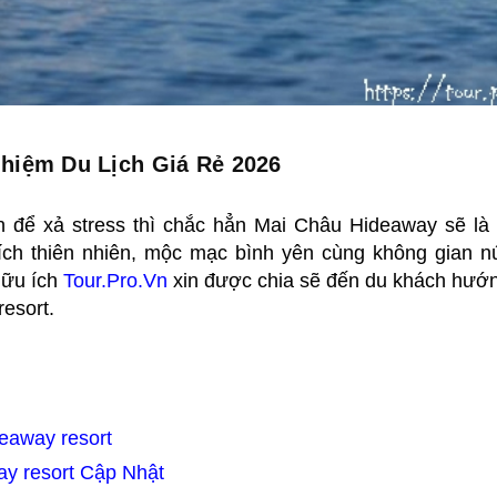
hiệm Du Lịch Giá Rẻ 2026
n để xả stress thì chắc hẳn Mai Châu Hideaway sẽ là
ch thiên nhiên, mộc mạc bình yên cùng không gian n
hữu ích
Tour.Pro.Vn
xin được chia sẽ đến du khách hướ
esort.
deaway resort
ay resort Cập Nhật