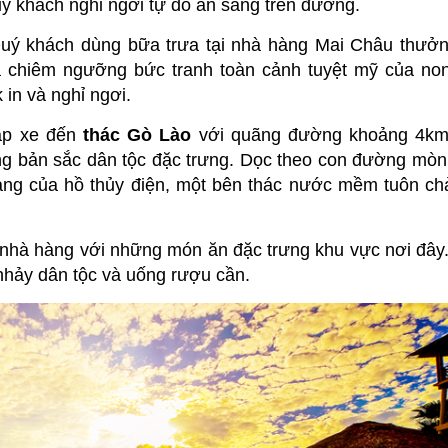
ý khách nghỉ ngơi tự do ăn sáng trên đường.
uý khách dùng bữa trưa tại nhà hàng Mai Châu thưởn
chiêm ngưỡng bức tranh toàn cảnh tuyệt mỹ của no
 in và nghỉ ngơi.
đạp xe đến
thác Gò Lào
với quãng đường khoảng 4km
g bản sắc dân tộc đặc trưng. Dọc theo con đường mò
ng của hồ thủy điện, một bên thác nước mềm tuôn ch
 nhà hàng với những món ăn đặc trưng khu vực nơi đây
nhảy dân tộc và uống rượu cần.