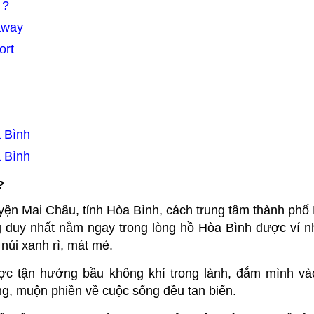
 ?
away
ort
a Bình
a Bình
?
n Mai Châu, tỉnh Hòa Bình, cách trung tâm thành phố
 duy nhất nằm ngay trong lòng hồ Hòa Bình được ví 
núi xanh rì, mát mẻ.
ợc tận hưởng bầu không khí trong lành, đắm mình vào
lắng, muộn phiền về cuộc sống đều tan biến.