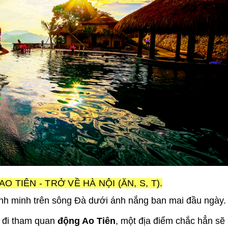
 TIÊN - TRỞ VỀ HÀ NỘI (ĂN, S, T).
ình minh trên sông Đà dưới ánh nắng ban mai đầu ngày
 đi tham quan
động Ao Tiên
, một địa điểm chắc hẳn sẽ