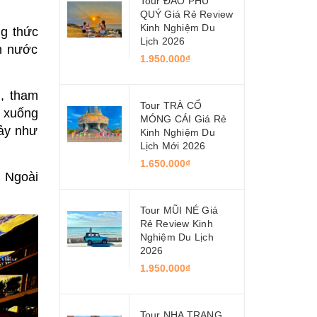
Tour ĐẢO PHÚ
QUÝ Giá Rẻ Review
Kinh Nghiệm Du
g thức
Lịch 2026
n nước
1.950.000₫
, tham
Tour TRÀ CỔ
n xuống
MÓNG CÁI Giá Rẻ
ảy như
Kinh Nghiệm Du
Lịch Mới 2026
1.650.000₫
. Ngoài
Tour MŨI NÉ Giá
Rẻ Review Kinh
Nghiệm Du Lịch
2026
1.950.000₫
Tour NHA TRANG