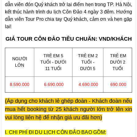
dẫn viên đón Quý khách trở lại điểm hẹn trong TP. Hà Nội,
kết thúc hành trình du lịch Côn Đảo 4 ngày 3 đêm. Hướng
dẫn viên Tour Pro chia tay Quý khách, cảm ơn và hẹn gặp
lại!
GIÁ TOUR CÔN ĐẢO TIÊU CHUẨN: VND/KHÁCH
TRẺ EM 5
TRẺ EM 2
TRẺ EM
NGƯỜI
TUỔI - DƯỚI
TUỔI -
DƯỚI 2
LỚN
11 TUỔI
DƯỚI 5
TUỔI
8.590.000
6.690.000
4.690.000
690.000
(Áp dụng cho khách lẻ ghép đoàn - Khách đoàn nếu
mua hết booking từ 25 khách người lớn trở lên xin
vui lòng liên hệ để nhận giá ưu đãi hơn)
I. CHI PHÍ ĐI DU LỊCH CÔN ĐẢO BAO GỒM: