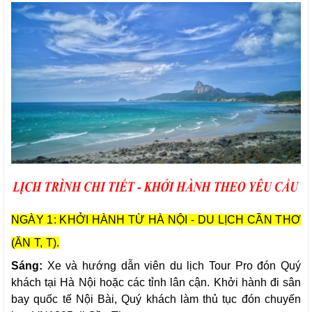
NGÀY 1: KHỞI HÀNH TỪ HÀ NỘI - DU LỊCH CẦN THƠ
(ĂN T, T).
Sáng:
Xe và hướng dẫn viên du lịch Tour Pro đón Quý
khách tại Hà Nội hoặc các tỉnh lân cận. Khởi hành đi sân
bay quốc tế Nội Bài, Quý khách làm thủ tục đón chuyến