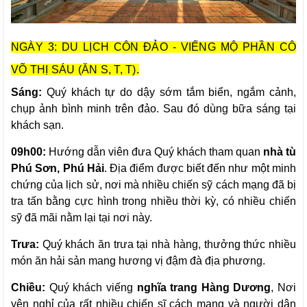
NGÀY 3: DU LỊCH CÔN ĐẢO - VIẾNG MỘ PHẦN CÔ
VÕ THỊ SÁU (ĂN S, T, T).
Sáng:
Quý khách tự do dậy sớm tắm biển, ngắm cảnh,
chụp ảnh bình minh trên đảo. Sau đó dùng bữa sáng tại
khách sạn.
09h00:
Hướng dẫn viên đưa Quý khách tham quan
nhà tù
Phú Sơn, Phú Hải
. Địa điểm được biết đến như một minh
chứng của lịch sử, nơi mà nhiều chiến sỹ cách mạng đã bị
tra tấn bằng cực hình trong nhiều thời kỳ, có nhiều chiến
sỹ đã mãi nằm lại tại nơi này.
Trưa:
Quý khách ăn trưa tại nhà hàng, thưởng thức nhiều
món ăn hải sản mang hương vị đậm đà địa phương.
Chiều:
Quý khách viếng
nghĩa trang Hàng Dương
, Nơi
yên nghỉ của rất nhiều chiến sĩ cách mạng và người dân