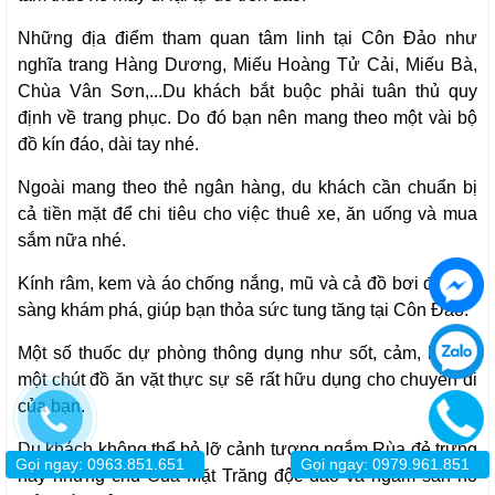
Những địa điểm tham quan tâm linh tại Côn Đảo như
nghĩa trang Hàng Dương, Miếu Hoàng Tử Cải, Miếu Bà,
Chùa Vân Sơn,...Du khách bắt buộc phải tuân thủ quy
định về trang phục. Do đó bạn nên mang theo một vài bộ
đồ kín đáo, dài tay nhé.
Ngoài mang theo thẻ ngân hàng, du khách cần chuẩn bị
cả tiền mặt để chi tiêu cho việc thuê xe, ăn uống và mua
sắm nữa nhé.
Kính râm, kem và áo chống nắng, mũ và cả đồ bơi để sẵn
sàng khám phá, giúp bạn thỏa sức tung tăng tại Côn Đảo.
Một số thuốc dự phòng thông dụng như sốt, cảm, ho, và
một chút đồ ăn vặt thực sự sẽ rất hữu dụng cho chuyến đi
của bạn.
Du khách không thể bỏ lỡ cảnh tượng ngắm Rùa đẻ trứng
Gọi ngay: 0963.851.651
Gọi ngay: 0979.961.851
hay những chú Cua Mặt Trăng độc đáo và ngắm san hô