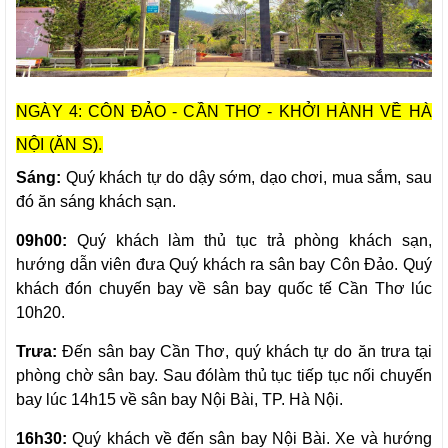
NGÀY 4: CÔN ĐẢO - CẦN THƠ - KHỞI HÀNH VỀ HÀ
NỘI (ĂN S).
Sáng:
Quý khách tự do dậy sớm, dạo chơi, mua sắm, sau
đó ăn sáng khách sạn.
09h00:
Quý khách làm thủ tục trả phòng khách sạn,
hướng dẫn viên đưa Quý khách ra sân bay Côn Đảo. Quý
khách đón chuyến bay về sân bay quốc tế Cần Thơ lúc
10h20.
Trưa:
Đến sân bay Cần Thơ, quý khách tự do ăn trưa tại
phòng chờ sân bay. Sau đólàm thủ tục tiếp tục nối chuyến
bay lúc 14h15 về sân bay Nội Bài, TP. Hà Nội.
16h30:
Quý khách về đến sân bay Nội Bài. Xe và hướng