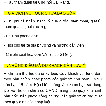
+ Tàu tham quan tại Chợ nổi Cái Răng.
II. GIÁ DỊCH VỤ TOUR CHƯA BAO GỒM:
- Chi phí cá nhân, hành lý quá cước, điện thoại, giặt ủi,
tham quan ngoài chương trình.
- Phụ thu phòng đơn.
- Tips cho tài xế địa phương và hướng dẫn viên.
- Chi phí xuất hóa đơn VAT (thuế GTGT).
III. NHỮNG ĐIỀU MÀ DU KHÁCH CẦN LƯU Ý:
+ Khi làm thủ tục đăng ký tour, Quý khách vui lòng đêm
theo bản chính hoặc photo các giấy tờ như sau: CMND
còn hạn 15 năm, Hộ chiếu, bằng lái xe còn hạn sử dụng.
Đối với trẻ em chưa có CMND mang theo giấy khai sinh
bản gốc, bản photo công chứng, các giấy tờ chứng thực
theo quy định của pháp luật.