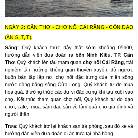
NGÀY 2: CẦN THƠ - CHỢ NỔI CÁI RĂNG - CÔN ĐẢO
(ĂN S, T, T).
Sáng:
Quý khách thức dậy thật sớm khoảng 05h00,
hướng dẫn viên đưa đoàn ra
bến Ninh Kiều, TP. Cần
Thơ
. Quý khách lên tàu tham quan
chợ nổi Cái Răng
, trải
nghiệm tận hưởng không gian thuyền xuyên, đò ngược
buôn bán tấp lập nơi chợ nổi đặc trưng của miền sông
nước đồng bằng sông Cửa Long. Quý khách tự do mua
hoa quả, thưởng thức các dư vị đặc trưng khi tàu xuôi vào
chợ. Kết thúc tham quan chợ nổi, Quý khách tự do dạo
chơi, cafe, mua sắm đặc sản về làm quà cho gia đình và
người thân
Trưa:
Quý khách trở lại khách sạn trả phòng, sau đó xe và
hướng dẫn viên đưa đoàn đi ăn trưa tại nhà hàng.