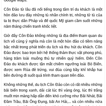
Google Maps.
Côn Đảo từ lâu đã nổi tiếng trong tâm trí du khách là một
hòn đảo lưu đày những tù nhân chính trị, những tử tù của
ta bị thực dân Pháp và đế quốc Mỹ giam cầm suốt những
năm tháng chiến tranh khốc liệt.
Giờ đây Côn Đảo không những là địa điểm tham quan du
lịch vô cùng ý nghĩa mà còn là một hòn đảo có tiềm năng
bậc nhất trong phát triển du lịch và thu hút du khách. Côn
Đảo được bao trọn bởi hệ thống thảm thực vật phong phú,
hàng trăm loài muông thú tự nhiên quý hiếm. Đến Côn
Đảo du khách được tận mắt chiêm ngưỡng loài Bò Biển,
được xem Rùa đẻ trứng, vui đùa cùng bầy khỉ khắp hai
bên đường đi suốt quá trình tham quan trên đảo.
Không những thế, du lịch Côn Đảo còn có rất nhiều những
bãi biển trong xanh, dải cát lúc thì vàng óng, lúc thì trắng
muốt mịn màng hấp dẫn đến khó cưỡng như Bãi Nhát, Bãi
Đầm Trầu, Bãi Ông Đụng, bãi An Hải,... và còn nhiều nữa