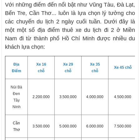
Với những điểm đến nổi bật như Vũng Tàu, Đà Lạt,
Bến Tre, Cần Thơ... luôn là lựa chọn lý tưởng cho
các chuyến du lịch 2 ngày cuối tuần. Dưới đây là
một một số địa điểm thuê xe du lịch đi 2 ở Miền
Nam đi từ thành phố Hồ Chí Minh được nhiều du
khách lựa chọn:
Địa
Xe 16
Xe 29
Xe 35
Xe 45 chỗ
Điểm
chỗ
chỗ
chỗ
Núi Bà
Đen
2.200.000
3.500.000
4.000.000
4.500.000
Tây
Ninh
Cần
3.500.000
5.000.000
6.000.000
7.500.000
Thơ