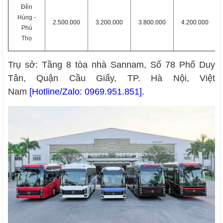
Đền
Hùng -
2.500.000
3.200.000
3.800.000
4.200.000
Phú
Thọ
Trụ sở: Tầng 8 tòa nhà Sannam, Số 78 Phố Duy
Tân, Quận Cầu Giấy, TP. Hà Nội, Việt
Nam
[Hotline/Zalo
:
0969.951.851
].