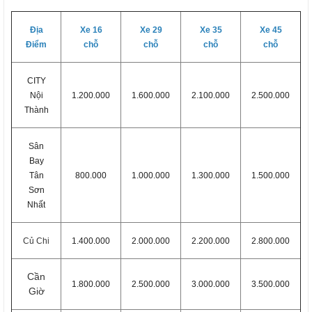
Địa
Xe 16
Xe 29
Xe 35
Xe 45
Điểm
chỗ
chỗ
chỗ
chỗ
CITY
Nội
1.200.000
1.600.000
2.100.000
2.500.000
Thành
Sân
Bay
Tân
800.000
1.000.000
1.300.000
1.500.000
Sơn
Nhất
Củ Chi
1.400.000
2.000.000
2.200.000
2.800.000
Cần
1.800.000
2.500.000
3.000.000
3.500.000
Giờ