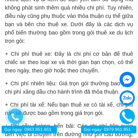
không phát sinh thêm quá nhiều chi phí. Tuy nhiên,
điều này cũng phụ thuộc vào thỏa thuận cụ thể giữa
bạn và bên cho thuê xe. Dưới đây là các dịch vụ
phổ biến thường bao gồm trong gói thuê xe du lịch
trọn gói:
+ Chi phí thuê xe: Đây là chi phí cơ bản để thuê
chiếc xe theo loại xe và thời gian bạn chọn, có thể
theo ngày, theo giờ hoặc theo chuyến.
+ Chi phí nhiên liệu: Giá trọn gói thường bao gồm
chi phí xăng dầu cho hành trình đã thỏa thuận.
+ Chi phí tài xế: Nếu bạn thuê xe có tài xế, chi phí
này sẽ được bao gồm trong giá trọn gói.
+ Phí cầu đường, bến bãi: Các chi phí liên quan
Gọi ngay: 0963.851.651
Gọi ngay: 0979.961.851
đến việc di chuyển trên đường như phí cầu đường,