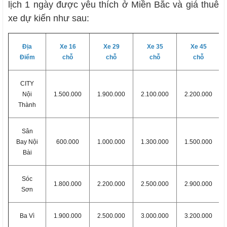
lịch 1 ngày được yêu thích ở Miền Bắc và giá thuê
xe dự kiến như sau:
Địa
Xe 16
Xe 29
Xe 35
Xe 45
Điểm
chỗ
chỗ
chỗ
chỗ
CITY
Nội
1.500.000
1.900.000
2.100.000
2.200.000
Thành
Sân
Bay Nội
600.000
1.000.000
1.300.000
1.500.000
Bài
Sóc
1.800.000
2.200.000
2.500.000
2.900.000
Sơn
Ba Vì
1.900.000
2.500.000
3.000.000
3.200.000