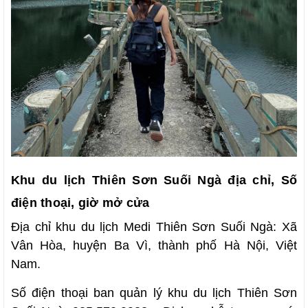
Khu du lịch Thiên Sơn Suối Ngà địa chỉ, Số
điện thoại, giờ mở cửa
Địa chỉ khu du lịch Medi Thiên Sơn Suối Ngà: Xã
Vân Hòa, huyện Ba Vì, thành phố Hà Nội, Việt
Nam.
Số điện thoại ban quản lý khu du lịch Thiên Sơn