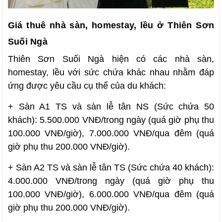
Giá thuê nhà sàn, homestay, lều ở Thiên Sơn
Suối Ngà
Thiên Sơn Suối Ngà hiện có các nhà sàn,
homestay, lều với sức chứa khác nhau nhằm đáp
ứng được yêu cầu cụ thể của du khách:
+ Sàn A1 TS và sàn lễ tân NS (Sức chứa 50
khách): 5.500.000 VNĐ/trong ngày (quá giờ phụ thu
100.000 VNĐ/giờ), 7.000.000 VNĐ/qua đêm (quá
giờ phụ thu 200.000 VNĐ/giờ).
+ Sàn A2 TS và sàn lễ tân TS (Sức chứa 40 khách):
4.000.000 VNĐ/trong ngày (quá giờ phụ thu
100.000 VNĐ/giờ), 6.000.000 VNĐ/qua đêm (quá
giờ phụ thu 200.000 VNĐ/giờ).