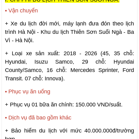
• Vận chuyển
+ Xe du lịch đời mới, máy lạnh đưa đón theo lịch
trình Hà Nội - Khu du lịch Thiên Sơn Suối Ngà - Ba
Vì - Hà Nội.
+ Loại xe sản xuất: 2018 - 2026 (45, 35 chỗ:
Hyundai, Isuzu Samco, 29 chỗ: Hyundai
County/Samco, 16 chỗ: Mercedes Sprinter, Ford
Transit. 07 chỗ: Innova).
• Phục vụ ăn uống
+ Phục vụ 01 bữa ăn chính: 150.000 VND/suất.
• Dịch vụ đã bao gồm khác
+ Bảo hiểm du lịch với mức 40.000.000đ/trường