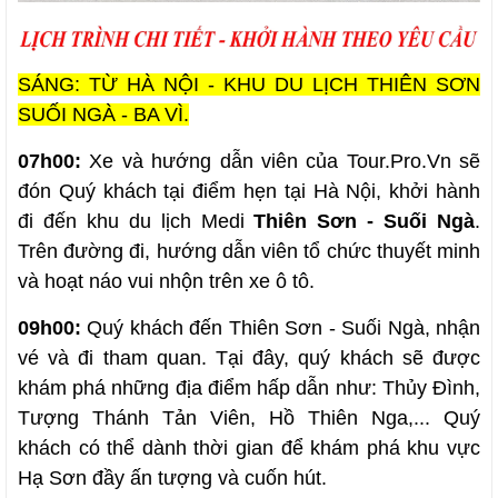
SÁNG: TỪ HÀ NỘI - KHU DU LỊCH THIÊN SƠN
SUỐI NGÀ - BA VÌ.
07h00:
Xe và hướng dẫn viên của Tour.Pro.Vn sẽ
đón Quý khách tại điểm hẹn tại Hà Nội, khởi hành
đi đến khu du lịch Medi
Thiên Sơn - Suối Ngà
.
Trên đường đi, hướng dẫn viên tổ chức thuyết minh
và hoạt náo vui nhộn trên xe ô tô.
09h00:
Quý khách đến Thiên Sơn - Suối Ngà, nhận
vé và đi tham quan. Tại đây, quý khách sẽ được
khám phá những địa điểm hấp dẫn như: Thủy Đình,
Tượng Thánh Tản Viên, Hồ Thiên Nga,... Quý
khách có thể dành thời gian để khám phá khu vực
Hạ Sơn đầy ấn tượng và cuốn hút.