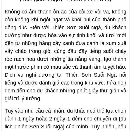
Không có âm thanh ồn ào của còi xe vội vã, không
còn không khí ngột ngạt và khói bụi của thành phố
đông đúc. Đến với Thiên Sơn Suối Ngà, du khách
dường như được hòa vào sự tinh khôi và tươi mới
đến từ những hàng cây xanh đưa cành lá xum xuê
vẫy chào trong gió, cùng đâu đây tiếng suối chảy
róc rách hòa dưới những tia nắng vàng, tạo thành
một thước phim có màu sắc và thanh âm tuyệt hảo.
Dịch vụ nghỉ dưỡng tại Thiên Sơn Suối Ngà nổi
tiếng và được đánh giá cao trong khu vực, hứa hẹn
đem đến cho du khách những phút giây thư giãn và
giải trí lý tưởng.
Tùy vào nhu cầu cá nhân, du khách có thể lựa chọn
dành 1 ngày hoặc 2 ngày 1 đêm cho chuyến đi {du
lịch Thiên Sơn Suối Ngà} của mình. Tuy nhiên, nếu