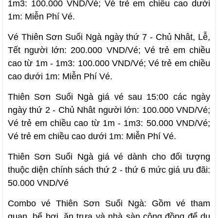
1m3: 100.000 VND/Vé; Vé trẻ em chiều cao dưới
1m: Miễn Phí Vé.
Vé Thiên Sơn Suối Ngà ngày thứ 7 - Chủ Nhât, Lễ,
Tết người lớn: 200.000 VND/Vé; Vé trẻ em chiều
cao từ 1m - 1m3: 100.000 VND/Vé; Vé trẻ em chiều
cao dưới 1m: Miễn Phí Vé.
Thiên Sơn Suối Ngà giá vé sau 15:00 các ngày
ngày thứ 2 - Chủ Nhât người lớn: 100.000 VND/Vé;
Vé trẻ em chiều cao từ 1m - 1m3: 50.000 VND/Vé;
Vé trẻ em chiều cao dưới 1m: Miễn Phí Vé.
Thiên Sơn Suối Ngà giá vé dành cho đối tượng
thuộc diện chính sách thứ 2 - thứ 6 mức giá ưu đãi:
50.000 VND/Vé
Combo vé Thiên Sơn Suối Ngà: Gồm vé tham
quan, bể bơi, ăn trưa và nhà sàn cộng đồng để du