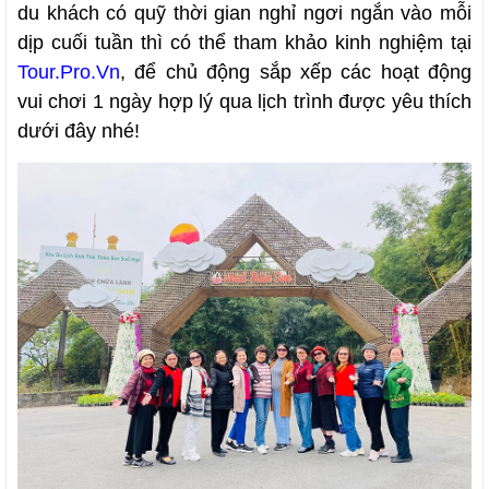
du khách có quỹ thời gian nghỉ ngơi ngắn vào mỗi
dịp cuối tuần thì có thể tham khảo kinh nghiệm tại
Tour.Pro.Vn
, để chủ động sắp xếp các hoạt động
vui chơi 1 ngày hợp lý qua lịch trình được yêu thích
dưới đây nhé!