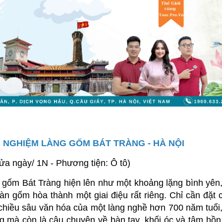
ẢI NGHIỆM LÀNG GỐM BÁT TRÀNG - HÀ NỘI
Nửa ngày/ 1N - Phương tiện: Ô tô)
g gốm Bát Tràng hiện lên như một khoảng lặng bình yên,
bàn gốm hòa thành một giai điệu rất riêng. Chỉ cần đặt 
hiều sâu văn hóa của một làng nghề hơn 700 năm tuổi,
g mà còn là câu chuyện về bàn tay, khối óc và tâm hồn