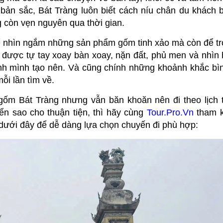
 bản sắc, Bát Tràng luôn biết cách níu chân du khách 
g còn vẹn nguyên qua thời gian.
ể nhìn ngắm những sản phẩm gốm tinh xảo mà còn để trở
 được tự tay xoay bàn xoay, nặn đất, phủ men và nhìn 
h mình tạo nên. Và cũng chính những khoảnh khắc bìn
ỗi lần tìm về.
ốm Bát Tràng nhưng vẫn băn khoăn nên đi theo lịch t
n sao cho thuận tiện, thì hãy cùng
Tour.Pro.Vn
tham 
n dưới đây để dễ dàng lựa chọn chuyến đi phù hợp: