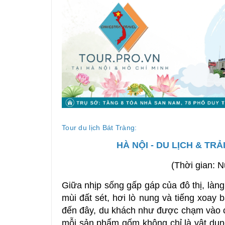
Tour du lịch Bát Tràng:
HÀ NỘI - DU LỊCH & TR
(Thời gian: 
Giữa nhịp sống gấp gáp của đô thị, làn
mùi đất sét, hơi lò nung và tiếng xoay 
đến đây, du khách như được chạm vào c
mỗi sản phẩm gốm không chỉ là vật dụn