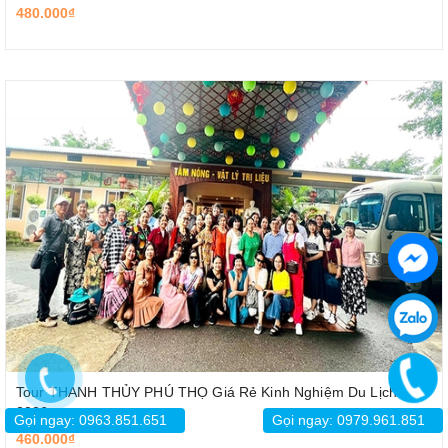
480.000₫
Tour THANH THỦY PHÚ THỌ Giá Rẻ Kinh Nghiệm Du Lịch
2026
Gọi ngay: 0963.851.651
Gọi ngay: 0979.961.851
460.000₫