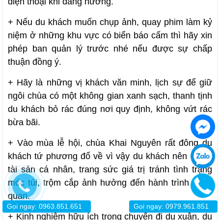
điện thoại khi dâng hương.
+ Nếu du khách muốn chụp ảnh, quay phim làm kỷ
niệm ở những khu vực có biển báo cấm thì hãy xin
phép ban quản lý trước nhé nếu được sự chấp
thuận đồng ý.
+ Hãy là những vị khách văn minh, lịch sự để giữ
ngôi chùa có một không gian xanh sạch, thanh tịnh
du khách bỏ rác đúng nơi quy định, không vứt rác
bừa bãi.
+ Vào mùa lễ hội, chùa Khai Nguyên rất đông du
khách tứ phương đổ về vì vậy du khách nên chú ý
tài sản cá nhân, trang sức giá trị tránh tình trạng
móc túi, trộm cắp ảnh hưởng đến hành trình tham
quan.
Gọi ngay: 0963.851.651
Gọi ngay: 0979.961.851
+ Kinh nghiệm hữu ích trong chuyến đi du xuân, du