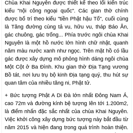
Chùa Khai Nguyên được thiết kế theo lối kiến trúc
kiểu "nội công ngoại quốc". Các gian thờ chính
được bố trí theo kiểu "tiền Phật hậu Tổ", cuối cùng
là Tăng đường cùng tả vu, hữu vu, tháp Báo Ân,
gác chuông, gác trống... Phía trước ngôi chùa Khai
Nguyên là một hồ nước lớn hình chữ nhật, quanh
năm màu nước xanh như ngọc. Trên mặt hồ có lầu
gác được xây dựng mô phỏng hình dáng ngôi chùa
Một Cột ở Ba Đình. Khu gian thờ Địa Tạng vương
Bồ tát, nơi lưu trụ bộ kinh Địa tạng quý, thu hút sự
quan tâm của nhiều tăng ni, Phật tử.
+ Bức tượng Phật A Di Đà lớn nhất Đông Nam Á,
cao 72m và đường kính bệ tượng lên tới 1.200m2,
là điểm nhấn đặc sắc nhất của chùa Khai Nguyên.
Việc khởi công xây dựng bức tượng này bắt đầu từ
năm 2015 và hiện đang trong quá trình hoàn thiện.