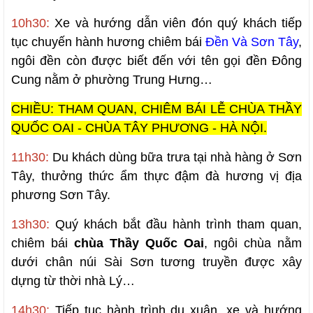
10h30:
Xe và hướng dẫn viên đón quý khách tiếp
tục chuyến hành hương chiêm bái
Đền Và Sơn Tây
,
ngôi đền còn được biết đến với tên gọi đền Đông
Cung nằm ở phường Trung Hưng…
CHIỀU: THAM QUAN, CHIÊM BÁI LỄ CHÙA THẦY
QUỐC OAI - CHÙA TÂY PHƯƠNG - HÀ NỘI.
11h30:
Du khách dùng bữa trưa tại nhà hàng ở Sơn
Tây, thưởng thức ẩm thực đậm đà hương vị địa
phương Sơn Tây.
13h30:
Quý khách bắt đầu hành trình tham quan,
chiêm bái
chùa Thầy Quốc Oai
, ngôi chùa nằm
dưới chân núi Sài Sơn tương truyền được xây
dựng từ thời nhà Lý…
14h30:
Tiếp tục hành trình du xuân, xe và hướng