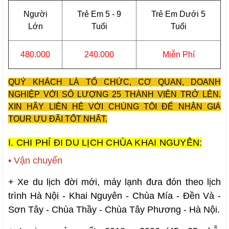
Người
Trẻ Em 5 - 9
Trẻ Em Dưới 5
Lớn
Tuổi
Tuổi
480.000
240.000
Miễn Phí
QUÝ KHÁCH LÀ TỔ CHỨC, CƠ QUAN, DOANH
NGHIỆP VỚI SỐ LƯỢNG 25 THÀNH VIÊN TRỞ LÊN.
XIN HÃY LIÊN HỆ VỚI CHÚNG TÔI ĐỂ NHẬN GIÁ
TOUR ƯU ĐÃI TỐT NHẤT.
I. CHI PHÍ ĐI DU LỊCH CHÙA KHAI NGUYÊN:
• Vận chuyển
+ Xe du lịch đời mới, máy lạnh đưa đón theo lịch
trình Hà Nội - K
hai Nguyên - Chùa Mía - Đền Và -
Sơn Tây - Chùa Thầy - Chùa Tây Phương
- Hà Nội.