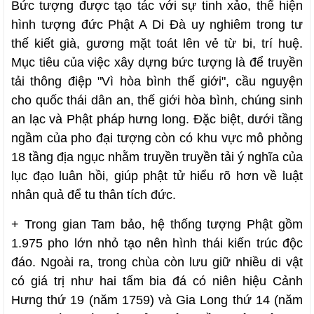
Bức tượng được tạo tác với sự tinh xảo, thể hiện
hình tượng đức Phật A Di Đà uy nghiêm trong tư
thế kiết già, gương mặt toát lên vẻ từ bi, trí huệ.
Mục tiêu của việc xây dựng bức tượng là để truyền
tải thông điệp "Vì hòa bình thế giới", cầu nguyện
cho quốc thái dân an, thế giới hòa bình, chúng sinh
an lạc và Phật pháp hưng long. Đặc biệt, dưới tầng
ngầm của pho đại tượng còn có khu vực mô phỏng
18 tầng địa ngục nhằm truyền truyền tải ý nghĩa của
lục đạo luân hồi, giúp phật tử hiểu rõ hơn về luật
nhân quả để tu thân tích đức.
+ Trong gian Tam bảo, hệ thống tượng Phật gồm
1.975 pho lớn nhỏ tạo nên hình thái kiến trúc độc
đáo. Ngoài ra, trong chùa còn lưu giữ nhiều di vật
có giá trị như hai tấm bia đá có niên hiệu Cảnh
Hưng thứ 19 (năm 1759) và Gia Long thứ 14 (năm