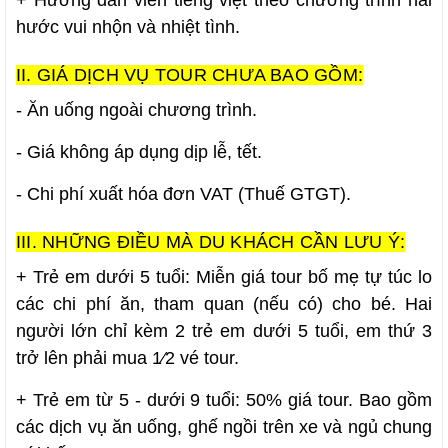
hước vui nhộn và nhiệt tình.
II. GIÁ DỊCH VỤ TOUR CHƯA BAO GỒM:
- Ăn uống ngoài chương trình.
- Giá không áp dụng dịp lễ, tết.
- Chi phí xuất hóa đơn VAT (Thuế GTGT).
III. NHỮNG ĐIỀU MÀ DU KHÁCH CẦN LƯU Ý:
+ Trẻ em dưới 5 tuổi: Miễn giá tour bố mẹ tự túc lo
các chi phí ăn, tham quan (nếu có) cho bé. Hai
người lớn chỉ kèm 2 trẻ em dưới 5 tuổi, em thứ 3
trở lên phải mua 1⁄2 vé tour.
+ Trẻ em từ 5 - dưới 9 tuổi: 50% giá tour. Bao gồm
các dịch vụ ăn uống, ghế ngồi trên xe và ngủ chung