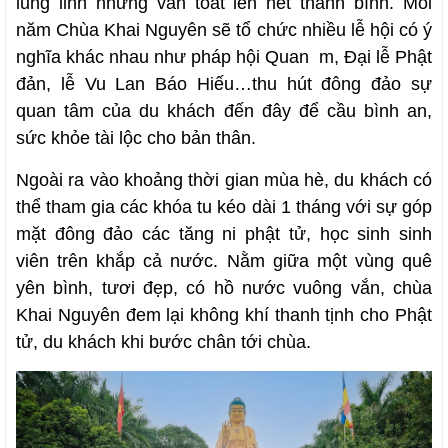
lung linh nhưng vẫn toát lên nét thanh bình. Mỗi
năm Chùa Khai Nguyên sẽ tổ chức nhiều lễ hội có ý
nghĩa khác nhau như pháp hội Quan m, Đại lễ Phật
đản, lễ Vu Lan Báo Hiếu…thu hút đông đảo sự
quan tâm của du khách đến đây để cầu bình an,
sức khỏe tài lộc cho bản thân.
Ngoài ra vào khoảng thời gian mùa hè, du khách có
thể tham gia các khóa tu kéo dài 1 tháng với sự góp
mặt đông đảo các tăng ni phật tử, học sinh sinh
viên trên khắp cả nước. Nằm giữa một vùng quê
yên bình, tươi đẹp, có hồ nước vuông vắn, chùa
Khai Nguyên đem lại không khí thanh tịnh cho Phật
tử, du khách khi bước chân tới chùa.