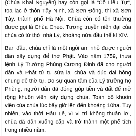
{Chùa Khai Nguyên} hay còn gọi là ''Cổ Liêu Tự'',
tọa lạc ở thôn Tây Ninh, xã Sơn Đông, thị xã Sơn
Tây, thành phố Hà Nội. Chùa còn có tên thường
được gọi là Chùa Cheo. Tương truyền niên đại của
chùa có từ thời nhà Lý, khoảng nửa đầu thế kỉ XIV.
Ban đầu, chùa chỉ là một ngôi am nhỏ được người
dân xây dựng để thờ Phật. Vào năm 1759, thừa
lệnh Lý Trưởng Phùng Cương Đỉnh đã cho người
dân và Phật tử tu sửa lại chùa và đúc đại hồng
chung để thờ tự. Do sự quan tâm của Lý trưởng họ
Phùng, người dân đã đóng góp tiền và đất để mở
rộng khuôn viên xây dựng chùa. Toàn bộ khuôn
viên của chùa lúc bấy giờ lên đến khoảng 10ha. Tuy
nhiên, vào thời Hậu Lê, vì vị trí không thuận lợi,
chùa đã dần xuống cấp và trở thành một phế tích
trong nhiều năm.