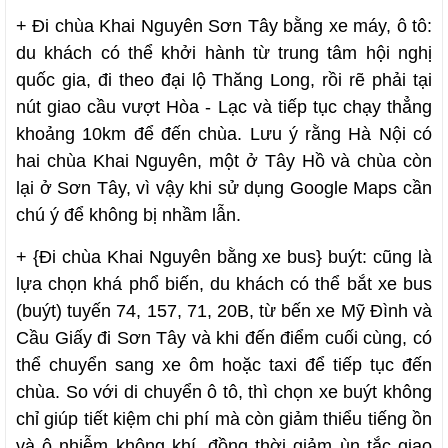
+ Đi chùa Khai Nguyên Sơn Tây bằng xe máy, ô tô:
du khách có thể khởi hành từ trung tâm hội nghị
quốc gia, đi theo đại lộ Thăng Long, rồi rẽ phải tại
nút giao cầu vượt Hòa - Lạc và tiếp tục chạy thẳng
khoảng 10km để đến chùa. Lưu ý rằng Hà Nội có
hai chùa Khai Nguyên, một ở Tây Hồ và chùa còn
lại ở Sơn Tây, vì vậy khi sử dụng Google Maps cần
chú ý để không bị nhầm lẫn.
+ {Đi chùa Khai Nguyên bằng xe bus} buýt: cũng là
lựa chọn khá phổ biến, du khách có thể bắt xe bus
(buýt) tuyến 74, 157, 71, 20B, từ bến xe Mỹ Đình và
Cầu Giấy đi Sơn Tây và khi đến điểm cuối cùng, có
thể chuyển sang xe ôm hoặc taxi để tiếp tục đến
chùa. So với di chuyển ô tô, thì chọn xe buýt không
chỉ giúp tiết kiệm chi phí mà còn giảm thiểu tiếng ồn
và ô nhiễm không khí, đồng thời giảm ùn tắc giao